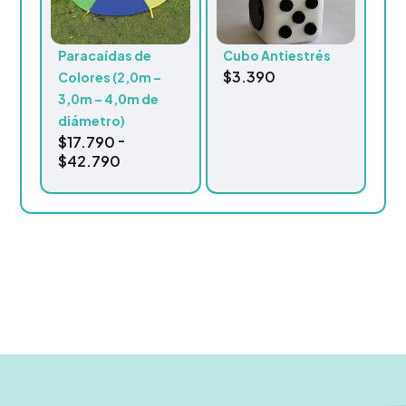
Paracaídas de
Cubo Antiestrés
$
3.390
Colores (2,0m –
3,0m – 4,0m de
diámetro)
-
$
17.790
$
42.790