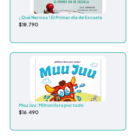
¡ Qué Nervios ! El Primer día de Escuela
$
18.790
Muu Juu: Milton llora por todo
$
16.490