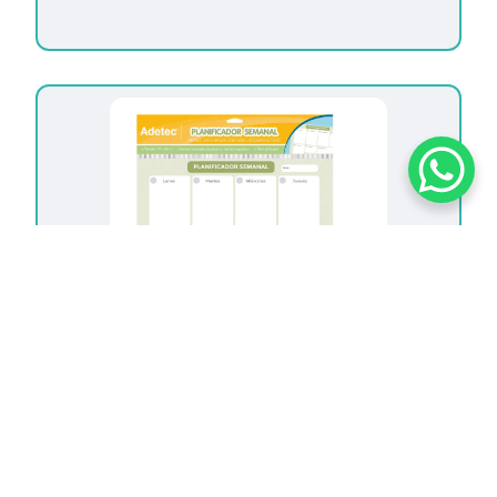
Pizarra Magnética Planner Diseño Adulto
$
5.790