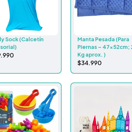
y Sock (Calcetín
Manta Pesada (Para
sorial)
Piernas – 47x52cm; 
Kg aprox. )
9.990
$
34.990