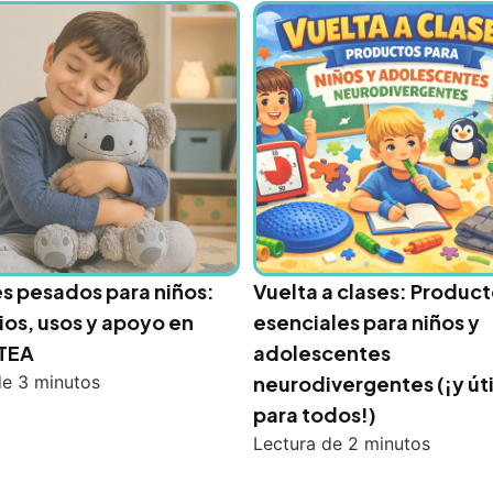
s pesados para niños:
Vuelta a clases: Produc
ios, usos y apoyo en
esenciales para niños y
 TEA
adolescentes
de
3
minutos
neurodivergentes (¡y úti
para todos!)
Lectura de
2
minutos