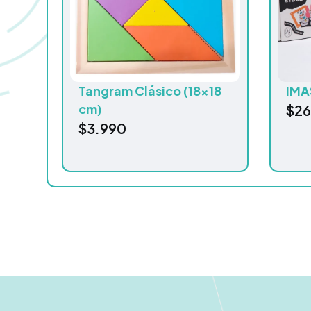
Tangram Clásico (18×18
IMA
cm)
$
26
$
3.990