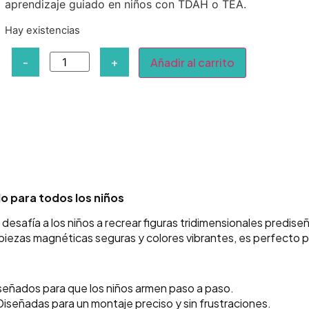
aprendizaje guiado en niños con TDAH o TEA.
Hay existencias
-
+
Añadir al carrito
do para todos los niños
esafía a los niños a recrear figuras tridimensionales predise
iezas magnéticas seguras y colores vibrantes, es perfecto par
eñados para que los niños armen paso a paso.
iseñadas para un montaje preciso y sin frustraciones.