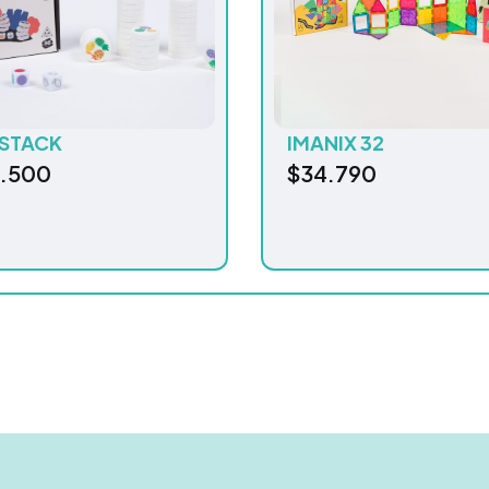
STACK
IMANIX 32
.500
$
34.790