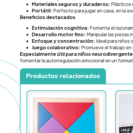
Materiales seguros y duraderos:
Plásticos 
Portátil:
Perfecto para jugar en casa, en la esc
Beneficios destacados
Estimulación cognitiva:
Fomenta el razonamie
Desarrollo motor fino:
Manipular las piezas 
Enfoque y concentración:
Ideal para niños
Juego colaborativo:
Promueve el trabajo en e
Especialmente útil para niños neurodivergente
fomentar la autorregulación emocional en un forma
Productos relacionados