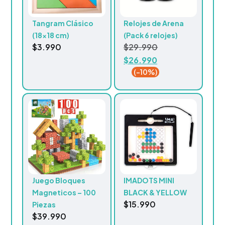
Tangram Clásico
Relojes de Arena
(18×18 cm)
(Pack 6 relojes)
$
3.990
$
29.990
$
26.990
(-10%)
Juego Bloques
IMADOTS MINI
Magneticos – 100
BLACK & YELLOW
$
15.990
Piezas
$
39.990