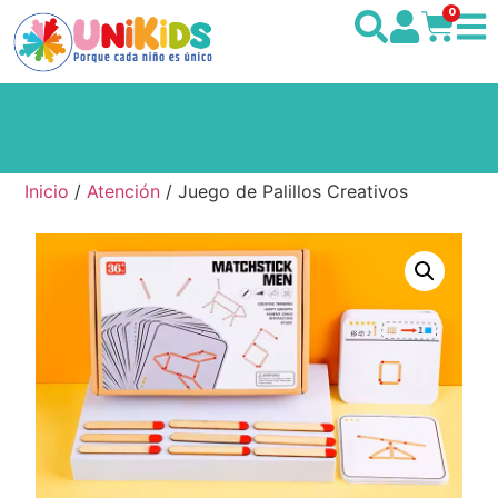
0
Inicio
/
Atención
/ Juego de Palillos Creativos