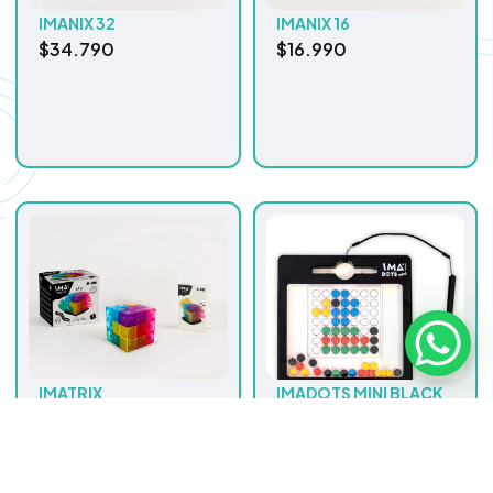
IMANIX 32
IMANIX 16
$
34.790
$
16.990
IMATRIX
IMADOTS MINI BLACK
$
24.990
& YELLOW
$
15.990