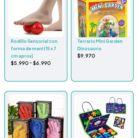
Rodillo Sensorial con
Terrario Mini Garden
forma de maní (15 x 7
Dinosaurio
$
9.970
cm aprox)
-
$
5.990
$
6.990