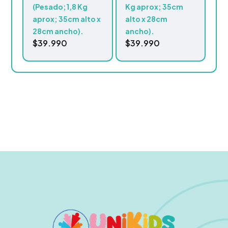
(Pesado;1,8 Kg
Kg aprox; 35cm
aprox; 35cm alto x
alto x 28cm
28cm ancho).
ancho).
$
39.990
$
39.990