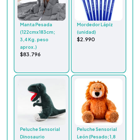
Manta Pesada
Mordedor Lápiz
(122cmx183cm;
(unidad)
$
2.990
3,4 Kg. peso
aprox.)
$
83.796
Peluche Sensorial
Peluche Sensorial
Dinosaurio
León (Pesado;1,8