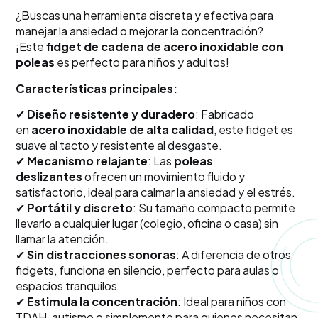
¿Buscas una herramienta discreta y efectiva para
manejar la ansiedad o mejorar la concentración?
¡Este
fidget de cadena de acero inoxidable con
poleas
es perfecto para niños y adultos!
Características principales:
✔
Diseño resistente y duradero
: Fabricado
en
acero inoxidable de alta calidad
, este fidget es
suave al tacto y resistente al desgaste.
✔
Mecanismo relajante
: Las
poleas
deslizantes
ofrecen un movimiento fluido y
satisfactorio, ideal para calmar la ansiedad y el estrés.
✔
Portátil y discreto
: Su tamaño compacto permite
llevarlo a cualquier lugar (colegio, oficina o casa) sin
llamar la atención.
✔
Sin distracciones sonoras
: A diferencia de otros
fidgets, funciona en silencio, perfecto para aulas o
espacios tranquilos.
✔
Estimula la concentración
: Ideal para niños con
TDAH, autismo o simplemente para quienes necesitan