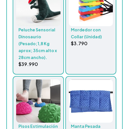
Peluche Sensorial
Mordedor con
Dinosaurio
Collar (Unidad)
$
3.790
(Pesado;1,8 Kg
aprox; 35cm alto x
28cm ancho).
$
39.990
Pisos Estimulación
Manta Pesada