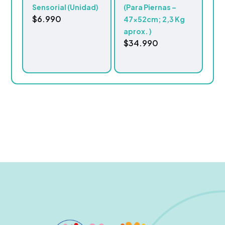
Sensorial (Unidad)
(Para Piernas –
$
6.990
47x52cm; 2,3 Kg
aprox. )
$
34.990