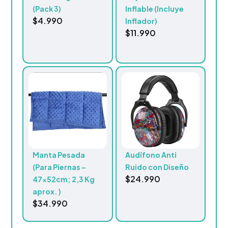
(Pack 3)
Inflable (Incluye
$
4.990
Inflador)
$
11.990
Manta Pesada
Audífono Anti
(Para Piernas –
Ruido con Diseño
$
24.990
47x52cm; 2,3 Kg
aprox. )
$
34.990