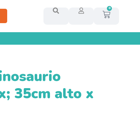
0
inosaurio
x; 35cm alto x