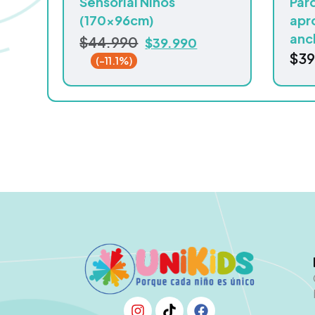
Sensorial Niños
Par
(170x96cm)
apr
anc
$
44.990
$
39.990
$
39
(-11.1%)