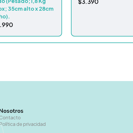
do (Pesado;1,8 Kg
$
3.390
ox; 35cm alto x 28cm
ho).
.990
Nosotros
Contacto
Política de privacidad