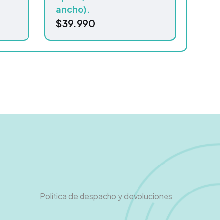
ancho).
$
39.990
Política de despacho y devoluciones