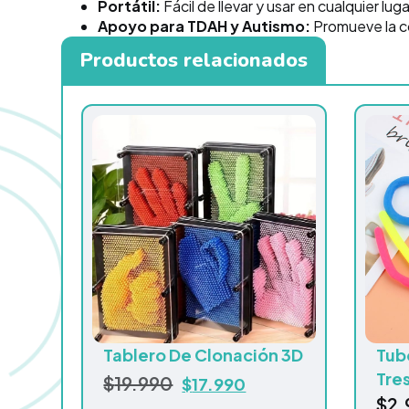
Portátil:
Fácil de llevar y usar en cualquier luga
Apoyo para TDAH y Autismo:
Promueve la c
Productos relacionados
Tablero De Clonación 3D
Tub
Tre
$
19.990
$
17.990
$
2.