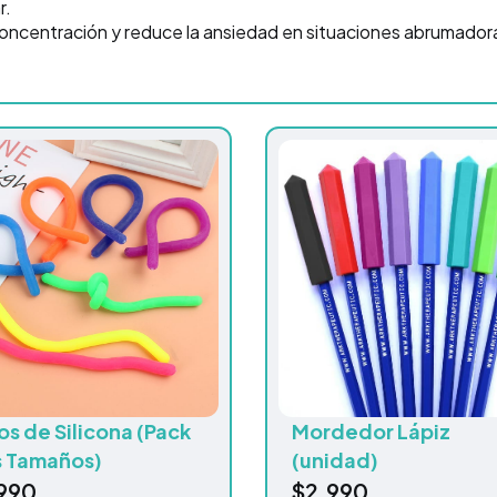
r.
oncentración y reduce la ansiedad en situaciones abrumador
os de Silicona (Pack
Mordedor Lápiz
s Tamaños)
(unidad)
990
$
2.990