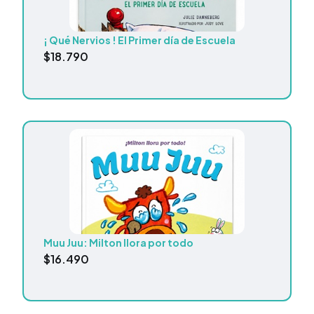
¡ Qué Nervios ! El Primer día de Escuela
$
18.790
Muu Juu: Milton llora por todo
$
16.490