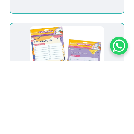
Pizarra Magnética Planner Diseño Juvenil
$
5.790