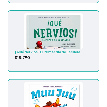
¡ Qué Nervios ! El Primer día de Escuela
$
18.790