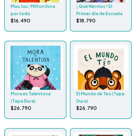
Muu Juu: Milton llora
¡ Qué Nervios ! El
por todo
Primer día de Escuela
$
16.490
$
18.790
Mora es Talentosa
El Mundo de Teo (Tapa
(Tapa Dura)
Dura)
$
26.790
$
26.790