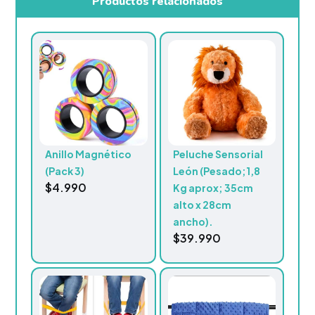
Productos relacionados
Anillo Magnético
Peluche Sensorial
(Pack 3)
León (Pesado;1,8
$
4.990
Kg aprox; 35cm
alto x 28cm
ancho).
$
39.990