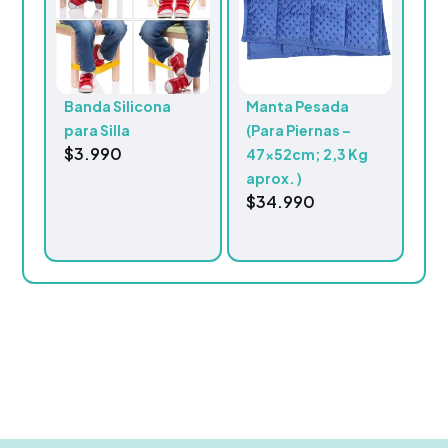
Banda Silicona
Manta Pesada
para Silla
(Para Piernas –
$
3.990
47x52cm; 2,3 Kg
aprox. )
$
34.990