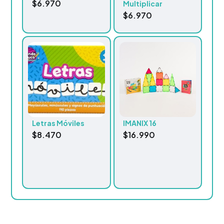
$
6.970
Multiplicar
$
6.970
Letras Móviles
IMANIX 16
$
8.470
$
16.990