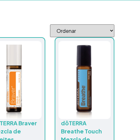
TERRA Braver
dōTERRA
zcla de
Breathe Touch
eites
Mezcla de