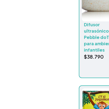
Difusor
ultrasónico
Pebble do
para ambie
infantiles
$
38.790