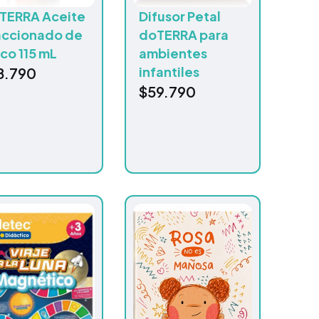
TERRA Aceite
Difusor Petal
accionado de
doTERRA para
co 115 mL
ambientes
infantiles
8.790
$
59.790