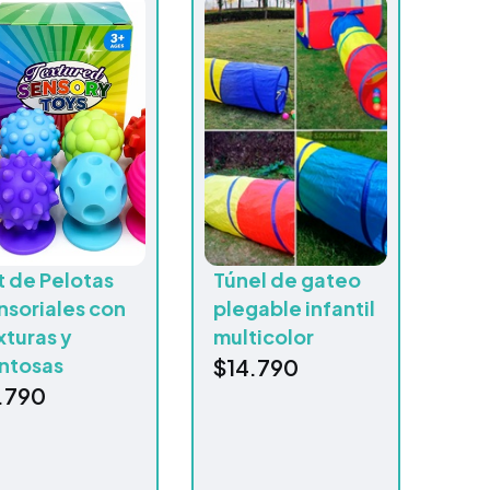
t de Pelotas
Túnel de gateo
nsoriales con
plegable infantil
xturas y
multicolor
ntosas
$
14.790
.790