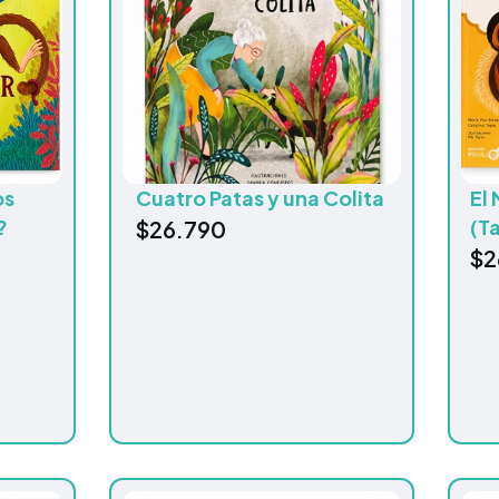
os
Cuatro Patas y una Colita
El
?
(T
$
26.790
$
2