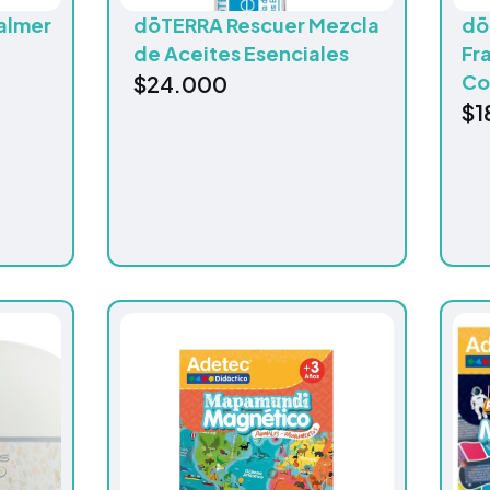
almer
dōTERRA Rescuer Mezcla
dō
de Aceites Esenciales
Fr
Co
$
24.000
$
1