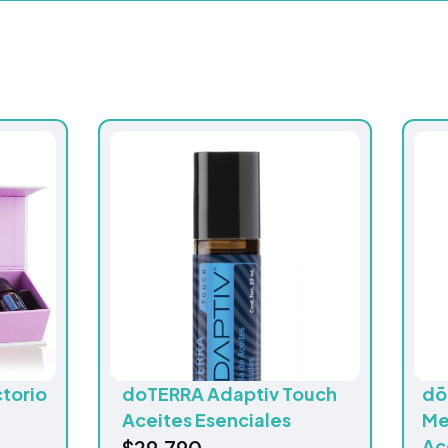
ctorio
doTERRA Adaptiv Touch
dō
Aceites Esenciales
Me
Ac
$
29.790