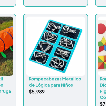
il
Rompecabezas Metálico
Ro
on
de Lógica para Niños
Di
Oruga
Fi
$
5.989
Co
$
7