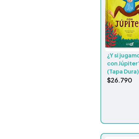
¿Y si jugam
con Júpiter
(Tapa Dura)
$
26.790