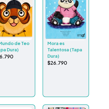
 Mundo de Teo
Mora es
apa Dura)
Talentosa (Tapa
Dura)
6.790
$
26.790