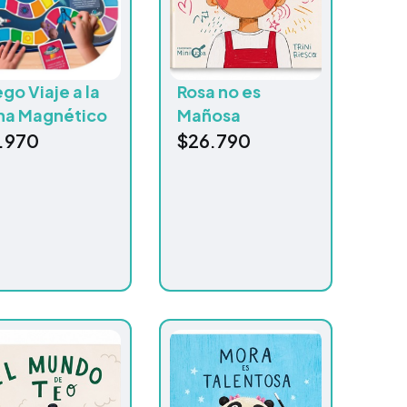
go Viaje a la
Rosa no es
na Magnético
Mañosa
.970
$
26.790