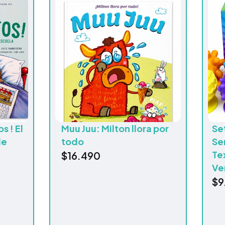
s ! El
Muu Juu: Milton llora por
Se
de
todo
Se
Te
$
16.490
Ve
$
9