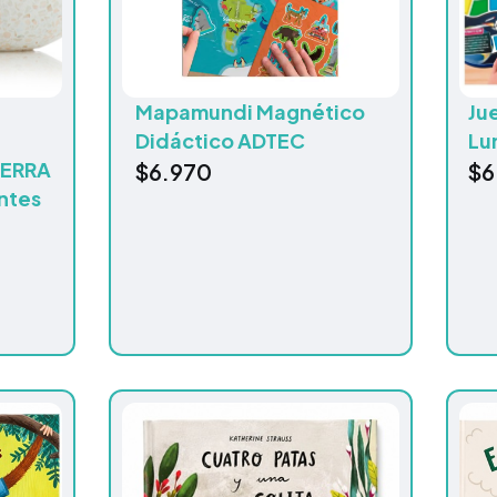
Mapamundi Magnético
Jue
Didáctico ADTEC
Lu
TERRA
$
6.970
$
6
ntes