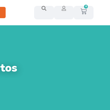
0
tos