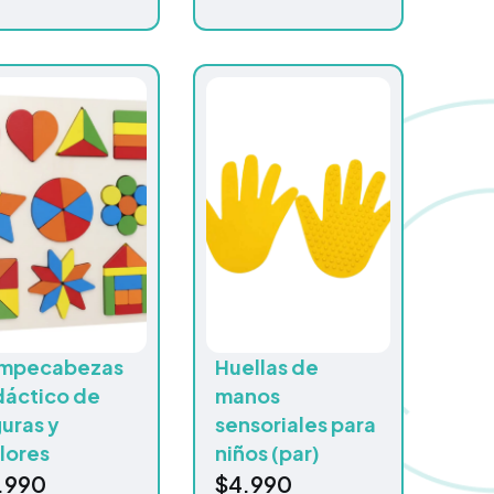
mpecabezas
Huellas de
dáctico de
manos
guras y
sensoriales para
lores
niños (par)
.990
$
4.990