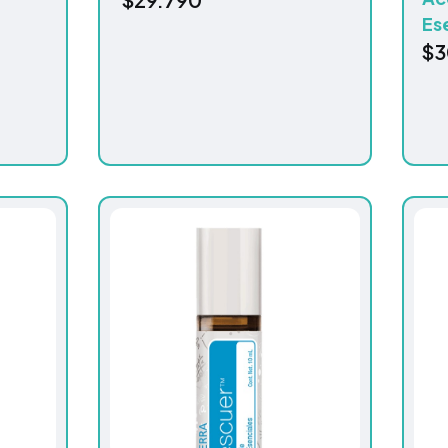
Es
$
3