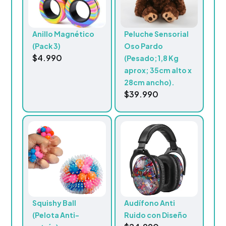
Anillo Magnético
Peluche Sensorial
(Pack 3)
Oso Pardo
$
4.990
(Pesado;1,8 Kg
aprox; 35cm alto x
28cm ancho).
$
39.990
Squishy Ball
Audífono Anti
(Pelota Anti-
Ruido con Diseño