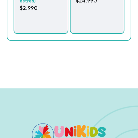
$
24.990
estrés)
$
2.990