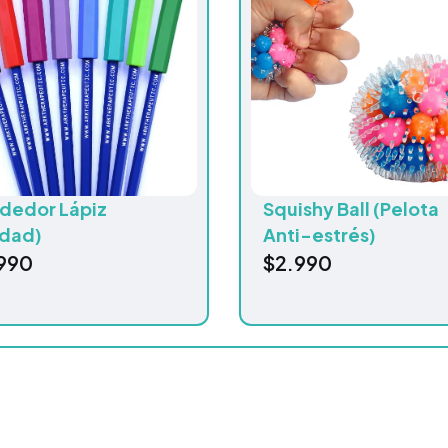
dedor Lápiz
Squishy Ball (Pelota
idad)
Anti-estrés)
990
$
2.990