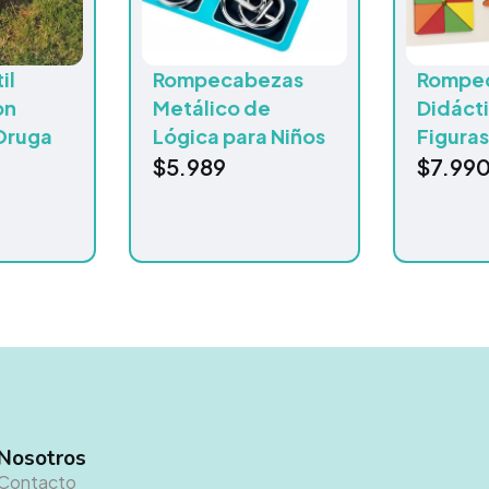
il
Rompecabezas
Rompe
on
Metálico de
Didáct
Oruga
Lógica para Niños
Figuras
$
5.989
$
7.99
Nosotros
Contacto