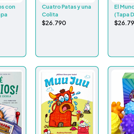
os con
Cuatro Patas y una
El Mun
apa
Colita
(Tapa D
$
26.790
$
26.7