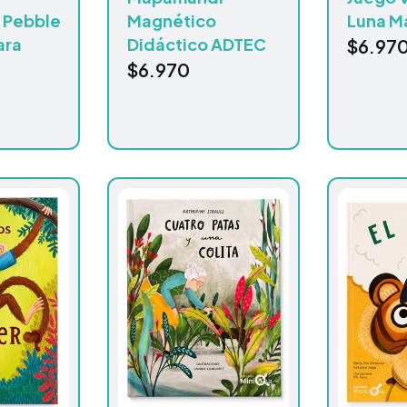
o Pebble
Magnético
Luna M
ara
Didáctico ADTEC
$
6.97
$
6.970