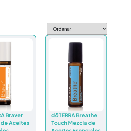
A Braver
dōTERRA Breathe
 de Aceites
Touch Mezcla de
ales
Aceites Esenciales