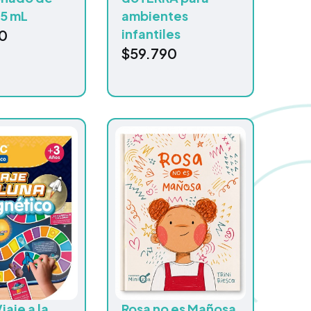
15 mL
ambientes
infantiles
0
$
59.790
iaje a la
Rosa no es Mañosa