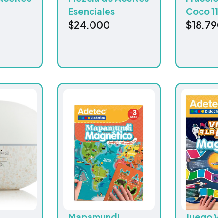
Esenciales
Coco 1
$
24.000
$
18.79
Mapamundi
Juego V