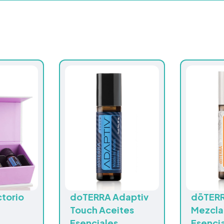
ctorio
doTERRA Adaptiv
dōTERR
Touch Aceites
Mezcla
Esenciales
Esenci