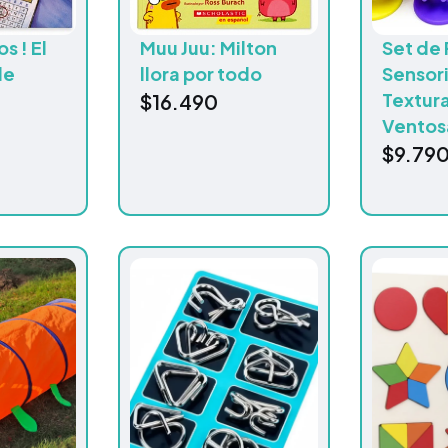
s ! El
Muu Juu: Milton
Set de 
de
llora por todo
Sensori
Textura
$
16.490
Ventos
$
9.79