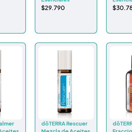
$
29.790
$
30.7
almer
dōTERRA Rescuer
dōTERR
Aceites
Mezcla de Aceites
Fracci