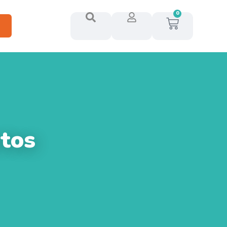
0
tos