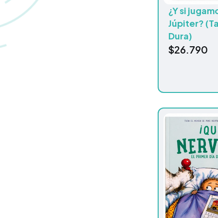
¿Y si jugam
Júpiter? (T
Dura)
$
26.790