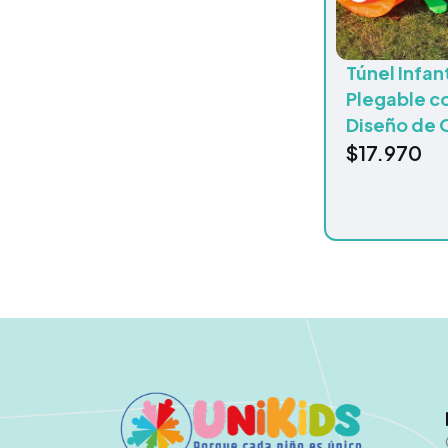
Túnel Infant
Plegable c
Diseño de 
$
17.970