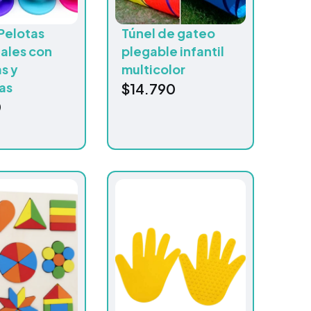
Pelotas
Túnel de gateo
ales con
plegable infantil
s y
multicolor
as
$
14.790
0