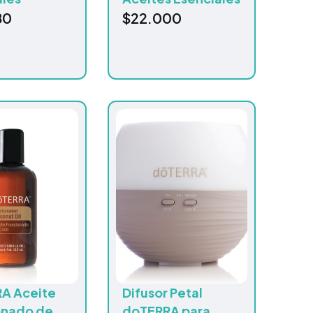
80
$
22.000
A Aceite
Difusor Petal
onado de
doTERRA para