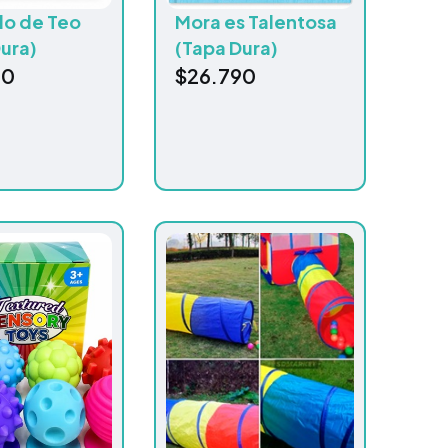
do de Teo
Mora es Talentosa
ura)
(Tapa Dura)
90
$
26.790