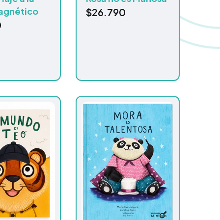
agnético
$
26.790
0