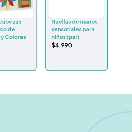
cabezas
Huellas de manos
ico de
sensoriales para
 y Colores
niños (par)
0
$
4.990