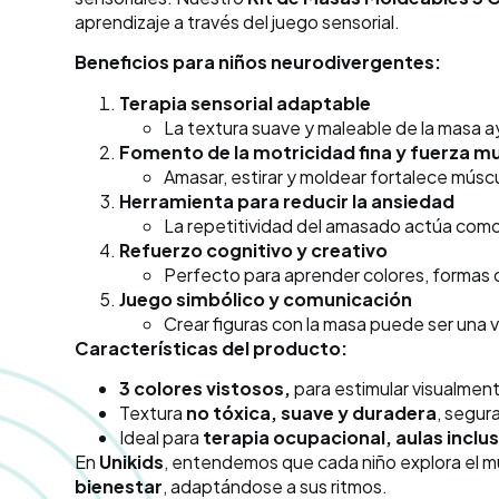
aprendizaje a través del juego sensorial.
Beneficios para niños neurodivergentes:
Terapia sensorial adaptable
La textura suave y maleable de la masa ay
Fomento de la motricidad fina y fuerza m
Amasar, estirar y moldear fortalece músc
Herramienta para reducir la ansiedad
La repetitividad del amasado actúa com
Refuerzo cognitivo y creativo
Perfecto para aprender colores, formas o
Juego simbólico y comunicación
Crear figuras con la masa puede ser una v
Características del producto:
3 colores vistosos,
para estimular visualmen
Textura
no tóxica, suave y duradera
, segur
Ideal para
terapia ocupacional, aulas inclus
En
Unikids
, entendemos que cada niño explora el m
bienestar
, adaptándose a sus ritmos.