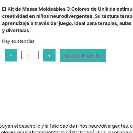
El Kit de Masas Moldeables 3 Colores de Unikids estimula
creatividad en niños neurodivergentes. Su textura terap
aprendizaje a través del juego. Ideal para terapias, aul
y divertidas
Hay existencias
-
+
Añadir al carrito
poyen el desarrollo y la felicidad de niños neurodivergentes
Colores
es una herramienta versátil y terapéutica, diseñada para