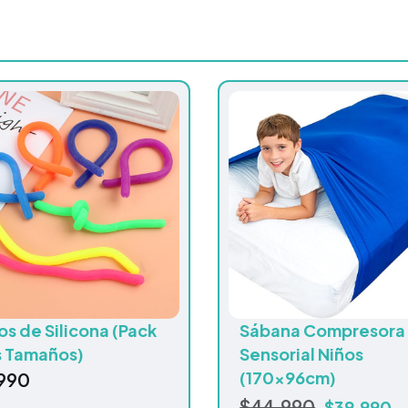
os de Silicona (Pack
Sábana Compresora
s Tamaños)
Sensorial Niños
(170x96cm)
990
$
44.990
$
39.990