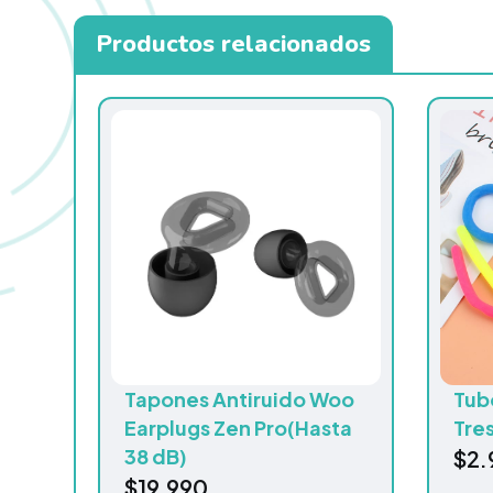
Productos relacionados
Tapones Antiruido Woo
Tub
Earplugs Zen Pro(Hasta
Tre
38 dB)
$
2.
$
19.990