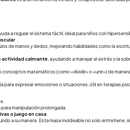
uda a regular el sistema táctil, ideal para niños con hipersen
uscular
ulos de manos y dedos, mejorando habilidades como la escritur
o
actividad calmante
, ayudando a manejar el estrés o la so
 conceptos matemáticos (como «dividir» o «unir») de manera 
ía para expresar emociones o situaciones, útil en terapias psi
te.
a para manipulación prolongada.
ivas o juego en casa
.
undo a su manera. Esta masa moldeable no solo entretiene, 