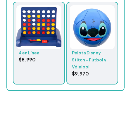
4 en Línea
Pelota Disney
$
8.990
Stitch – Fútbol y
Vóleibol
$
9.970