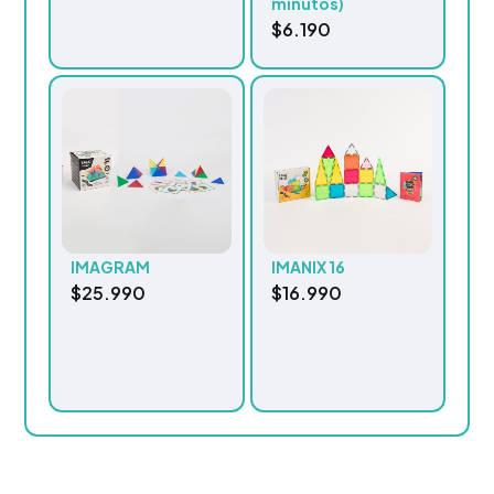
minutos)
$
6.190
IMAGRAM
IMANIX 16
$
25.990
$
16.990