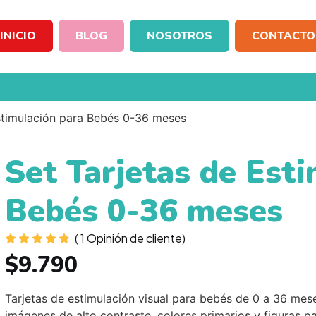
INICIO
BLOG
NOSOTROS
CONTACTO
Estimulación para Bebés 0-36 meses
Set Tarjetas de Est
Bebés 0-36 meses
(
1
Opinión de cliente)
$
9.790
Tarjetas de estimulación visual para bebés de 0 a 36 mese
imágenes de alto contraste, colores primarios y figuras par