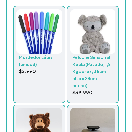
Mordedor Lápiz
Peluche Sensorial
(unidad)
Koala (Pesado;1,8
$
2.990
Kg aprox; 35cm
alto x 28cm
ancho).
$
39.990