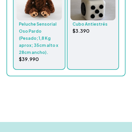
Peluche Sensorial
Cubo Antiestrés
$
3.390
Oso Pardo
(Pesado;1,8 Kg
aprox; 35cm alto x
28cm ancho).
$
39.990