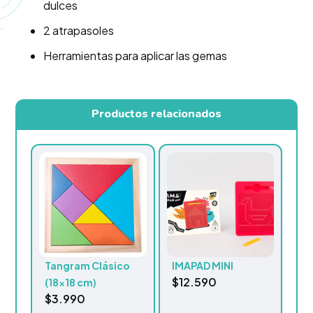
dulces
2 atrapasoles
Herramientas para aplicar las gemas
Productos relacionados
Tangram Clásico
IMAPAD MINI
$
12.590
(18×18 cm)
$
3.990