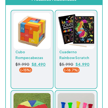
Cubo
Cuaderno
Rompecabezas
Rainbow Scratch
$
8.490
$
4.990
$
9.990
$
5.990
(-15%)
(-16.7%)