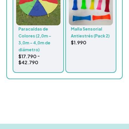
Paracaídas de
Malla Sensorial
Colores (2,0m –
Antiestrés (Pack 2)
$
1.990
3,0m – 4,0m de
diámetro)
-
$
17.790
$
42.790