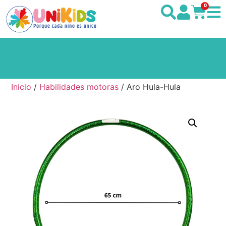
0
Inicio
/
Habilidades motoras
/ Aro Hula-Hula