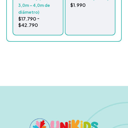
$
1.990
3,0m – 4,0m de
diámetro)
-
$
17.790
$
42.790