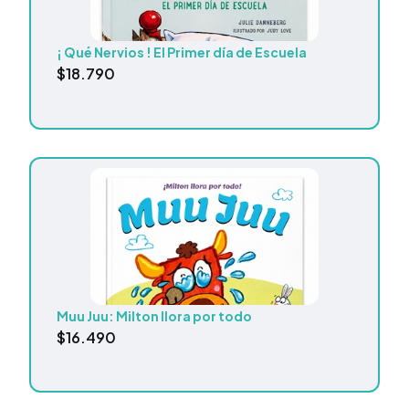
¡ Qué Nervios ! El Primer día de Escuela
$
18.790
Muu Juu: Milton llora por todo
$
16.490