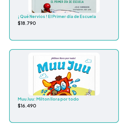
¡ Qué Nervios ! El Primer día de Escuela
$
18.790
Muu Juu: Milton llora por todo
$
16.490