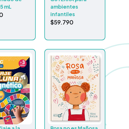
15 mL
ambientes
infantiles
0
$
59.790
iaje a la
Rosa no es Mañosa