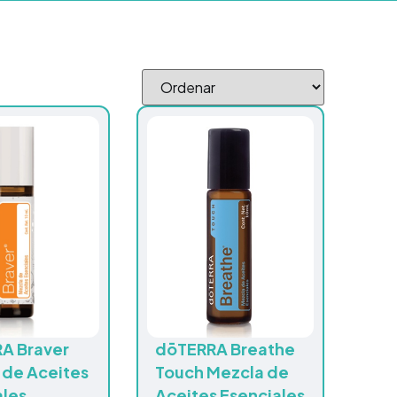
A Braver
dōTERRA Breathe
 de Aceites
Touch Mezcla de
ales
Aceites Esenciales