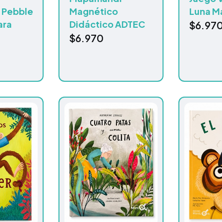
o Pebble
Magnético
Luna M
ara
Didáctico ADTEC
$
6.97
$
6.970