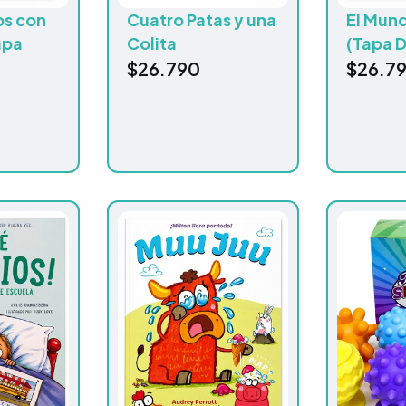
os con
Cuatro Patas y una
El Mun
apa
Colita
(Tapa D
$
26.790
$
26.7