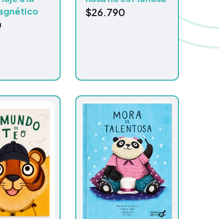
agnético
$
26.790
0