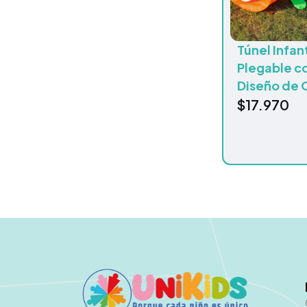
Túnel Infant
Plegable c
Diseño de 
$
17.970