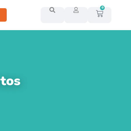
0
tos