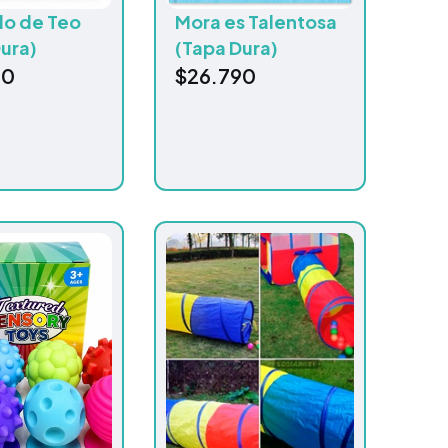
do de Teo
Mora es Talentosa
ura)
(Tapa Dura)
90
$
26.790