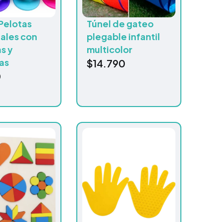
Pelotas
Túnel de gateo
ales con
plegable infantil
s y
multicolor
as
$
14.790
0