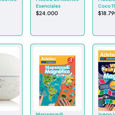
Esenciales
Coco 1
$
24.000
$
18.79
Mapamundi
Juego V