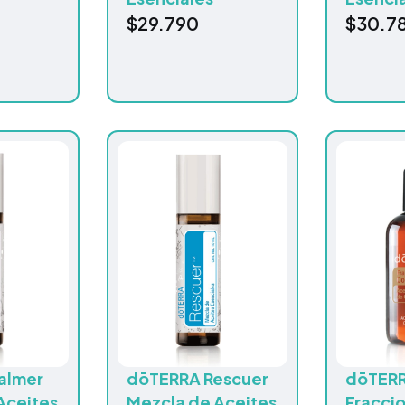
$
29.790
$
30.7
almer
dōTERRA Rescuer
dōTERR
Aceites
Mezcla de Aceites
Fracci