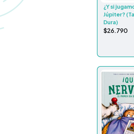
¿Y si jugam
Júpiter? (T
Dura)
$
26.790