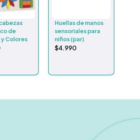
cabezas
Huellas de manos
ico de
sensoriales para
 y Colores
niños (par)
0
$
4.990