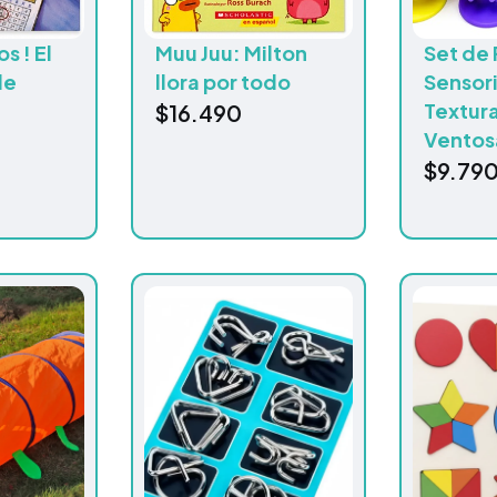
s ! El
Muu Juu: Milton
Set de 
de
llora por todo
Sensori
Textura
$
16.490
Ventos
$
9.79