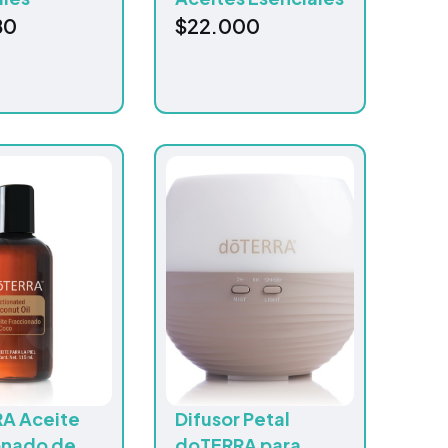
80
$
22.000
A Aceite
Difusor Petal
onado de
doTERRA para