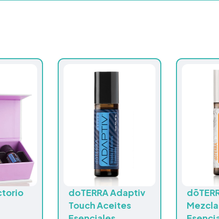
ctorio
doTERRA Adaptiv
dōTERR
Touch Aceites
Mezcla
Esenciales
Esenci