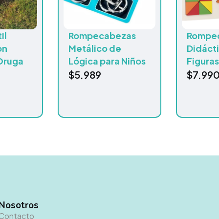
il
Rompecabezas
Rompe
on
Metálico de
Didáct
Oruga
Lógica para Niños
Figuras
$
5.989
$
7.99
Nosotros
Contacto