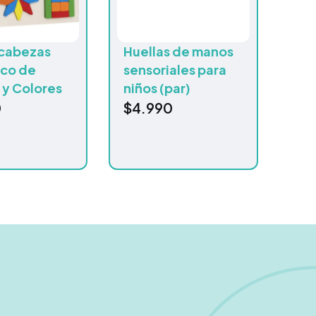
cabezas
Huellas de manos
ico de
sensoriales para
 y Colores
niños (par)
0
$
4.990