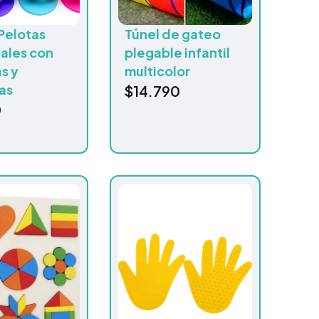
Pelotas
Túnel de gateo
ales con
plegable infantil
s y
multicolor
as
$
14.790
0