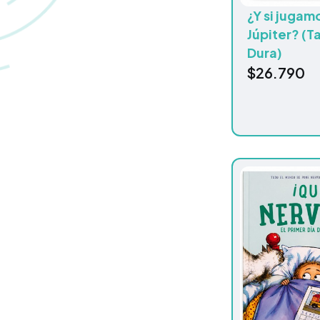
¿Y si jugam
Júpiter? (T
Dura)
$
26.790