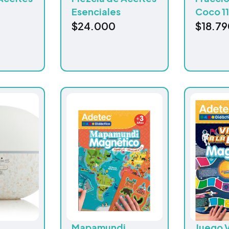
Esenciales
Coco 1
$
24.000
$
18.79
Mapamundi
Juego V