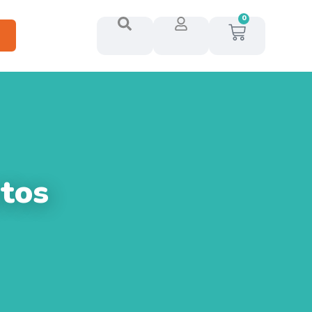
0
tos