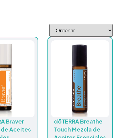
A Braver
dōTERRA Breathe
 de Aceites
Touch Mezcla de
ales
Aceites Esenciales