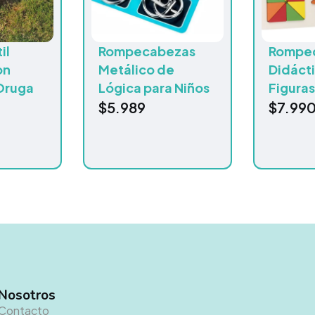
il
Rompecabezas
Rompe
on
Metálico de
Didáct
Oruga
Lógica para Niños
Figuras
$
5.989
$
7.99
Nosotros
Contacto