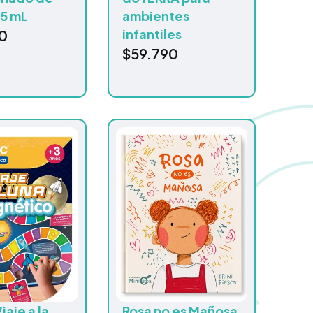
15 mL
ambientes
infantiles
0
$
59.790
iaje a la
Rosa no es Mañosa