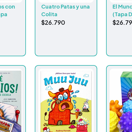
os con
Cuatro Patas y una
El Mun
apa
Colita
(Tapa D
$
26.790
$
26.7