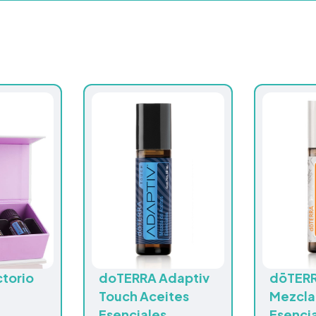
ctorio
doTERRA Adaptiv
dōTERR
Touch Aceites
Mezcla
Esenciales
Esenci