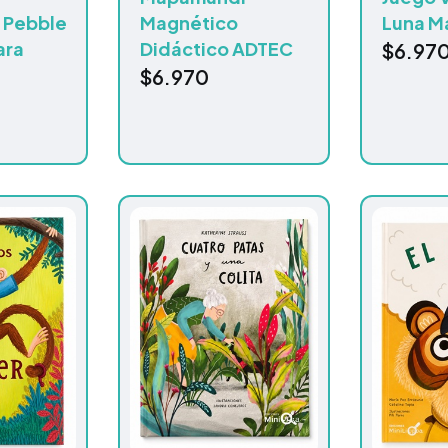
o Pebble
Magnético
Luna M
ara
Didáctico ADTEC
$
6.97
$
6.970