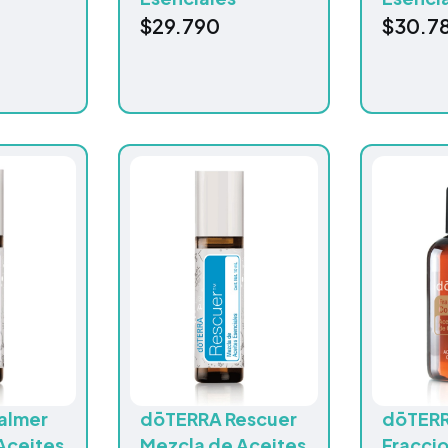
$
29.790
$
30.7
almer
dōTERRA Rescuer
dōTERR
Aceites
Mezcla de Aceites
Fracci