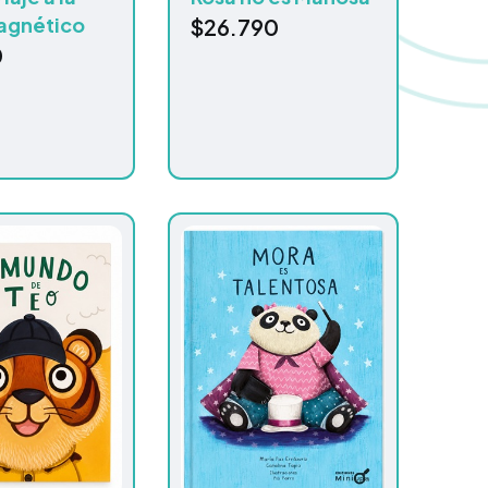
agnético
$
26.790
0