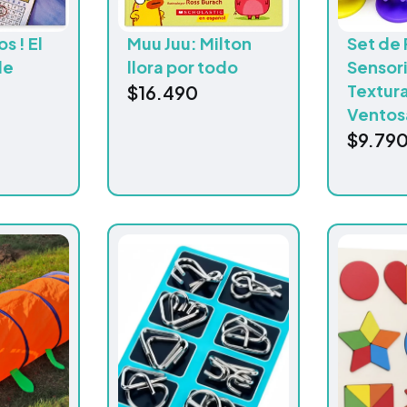
s ! El
Muu Juu: Milton
Set de 
de
llora por todo
Sensori
Textura
$
16.490
Ventos
$
9.79