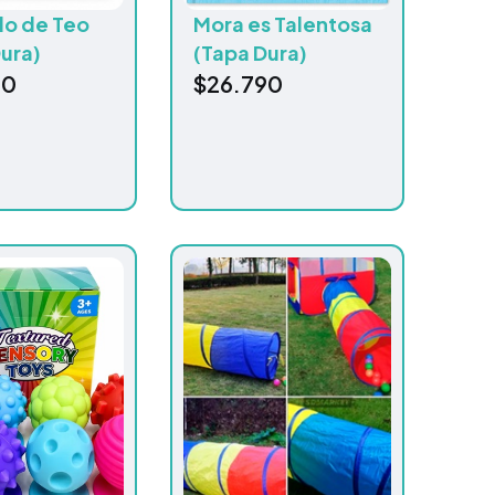
do de Teo
Mora es Talentosa
ura)
(Tapa Dura)
90
$
26.790