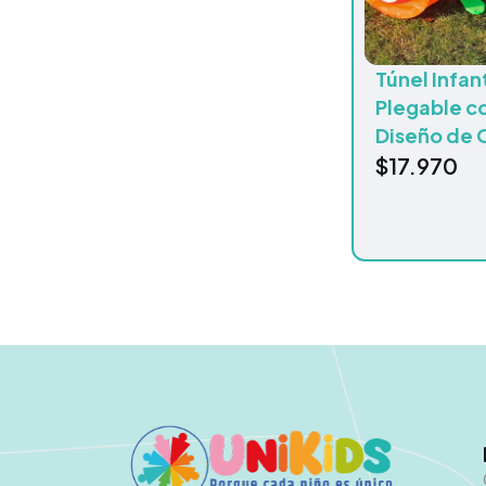
Túnel Infant
Plegable c
Diseño de 
$
17.970