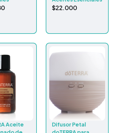
80
$
22.000
A Aceite
Difusor Petal
onado de
doTERRA para