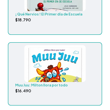
¡ Qué Nervios ! El Primer día de Escuela
$
18.790
Muu Juu: Milton llora por todo
$
16.490