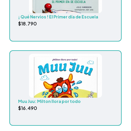
¡ Qué Nervios ! El Primer día de Escuela
$
18.790
Muu Juu: Milton llora por todo
$
16.490