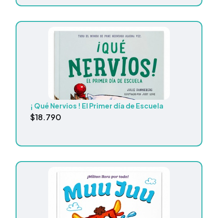
¡ Qué Nervios ! El Primer día de Escuela
$
18.790