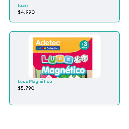
(par)
$
4.990
Ludo Magnético
$
5.790