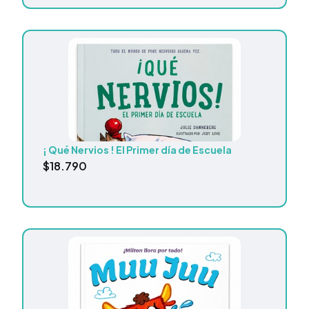
¡ Qué Nervios ! El Primer día de Escuela
$
18.790