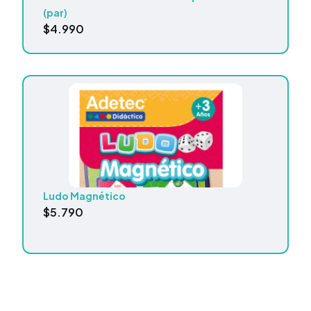
(par)
$
4.990
Ludo Magnético
$
5.790