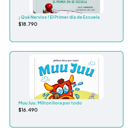
¡ Qué Nervios ! El Primer día de Escuela
$
18.790
Muu Juu: Milton llora por todo
$
16.490