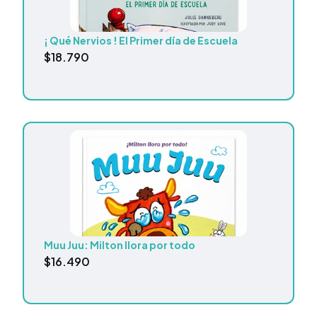
¡ Qué Nervios ! El Primer día de Escuela
$
18.790
Muu Juu: Milton llora por todo
$
16.490