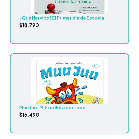
¡ Qué Nervios ! El Primer día de Escuela
$
18.790
Muu Juu: Milton llora por todo
$
16.490