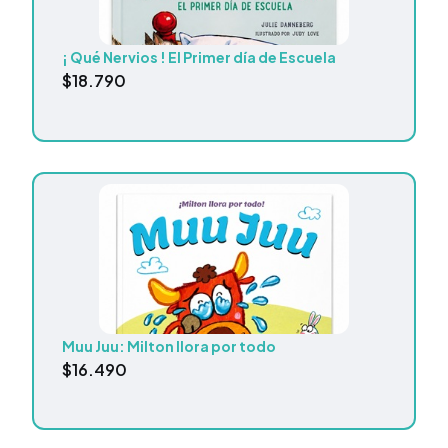
¡ Qué Nervios ! El Primer día de Escuela
$
18.790
Muu Juu: Milton llora por todo
$
16.490