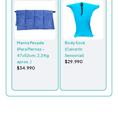
Manta Pesada
Body Sock
(Para Piernas –
(Calcetín
47x52cm; 2,3 Kg
Sensorial)
$
29.990
aprox. )
$
34.990