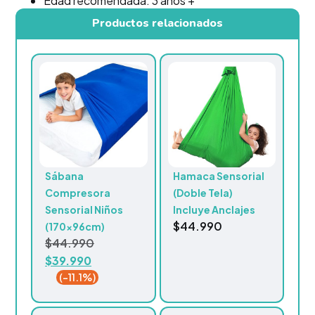
Edad recomendada: 3 años +
Productos relacionados
Sábana
Hamaca Sensorial
Compresora
(Doble Tela)
Sensorial Niños
Incluye Anclajes
$
44.990
(170x96cm)
$
44.990
$
39.990
(-11.1%)